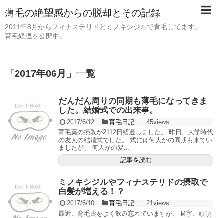
薄毛の絶望感からの脱却とその記録
2011年8月からフィナステリドとミノキシジルで育毛してます。
育毛経過を公開中。
「
2017年06月
」
一覧
だんだん周りの同期も薄毛になってきま
した。結婚式での出来事。
2017/6/12
育毛日記
45views
育毛薬の摂取が2112日経過しました。 昨日、大学時代
の友人の結婚式でした。 式には何人かの同期も来てい
ましたが、 何人かの髪...
記事を読む
ミノキシジルやフィナステリドの摂取で
白髪が増える！？
2017/6/10
育毛日記
21views
最近、育毛薬をよく飲み忘れていますが、 M字、頭頂