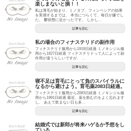
楽しまないと損！！
私は薄毛が始まり、ミノタブ、フィンペシアの効果
を実感するまでは、 本当につらくて、毎日が嫌でし
た。 鬱状態に近かったです。 しかし...
記事を読む
私の場合のフィナステリドの副作用
フィナステリド服用から1919日経過 ミノキシジル服
用から1827日経過 フィナステリドって人によって副
作用が違うらしいですが、 ...
記事を読む
寝不足は育毛にとって負のスパイラルに
なるから避けよう。育毛薬2083日経過。
フィナステリド服用から2083日経過 ミノキシジル服
用から1991日経過 最近、薬を飲むのをよく忘れます
し、 あえて飲まない日も多...
記事を読む
結婚式では新郎が将来ハゲるか予想をし
ている