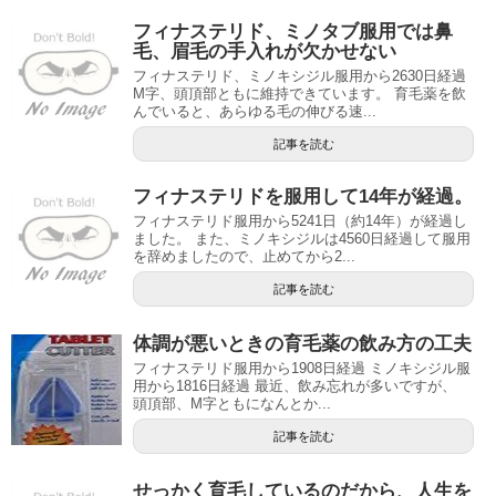
フィナステリド、ミノタブ服用では鼻
毛、眉毛の手入れが欠かせない
フィナステリド、ミノキシジル服用から2630日経過
M字、頭頂部ともに維持できています。 育毛薬を飲
んでいると、あらゆる毛の伸びる速...
記事を読む
フィナステリドを服用して14年が経過。
フィナステリド服用から5241日（約14年）が経過し
ました。 また、ミノキシジルは4560日経過して服用
を辞めましたので、止めてから2...
記事を読む
体調が悪いときの育毛薬の飲み方の工夫
フィナステリド服用から1908日経過 ミノキシジル服
用から1816日経過 最近、飲み忘れが多いですが、
頭頂部、M字ともになんとか...
記事を読む
せっかく育毛しているのだから、人生を