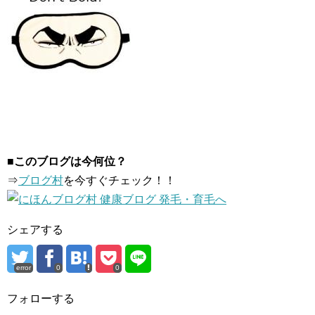
■このブログは今何位？
⇒
ブログ村
を今すぐチェック！！
シェアする
error
0
0
フォローする